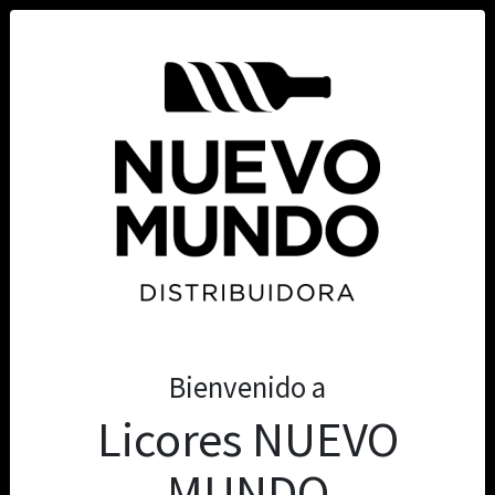
Tienda
0
Bienvenido a
Licores NUEVO
MUNDO