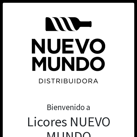
Tienda
0
Bienvenido a
Licores NUEVO
MUNDO