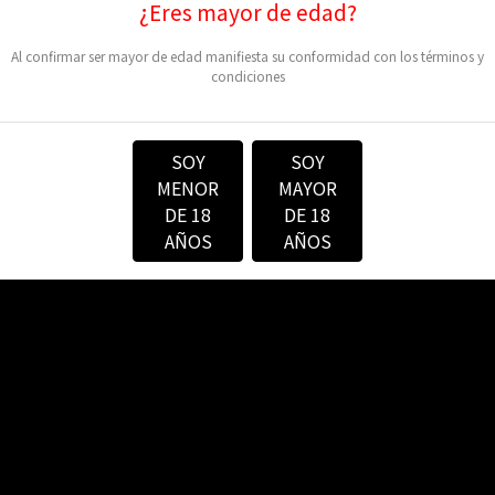
¿Eres mayor de edad?
Al confirmar ser mayor de edad manifiesta su conformidad con los
términos y
condiciones
Compartir en:
SOY
SOY
MENOR
MAYOR
DE 18
DE 18
AÑOS
AÑOS
SO ES DAÑINO. ESTÁ PROHIBIDA LA VENT