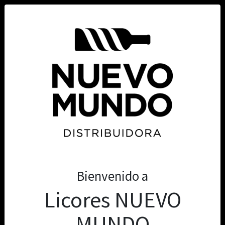
Tienda
0
Bienvenido a
Licores NUEVO
MUNDO